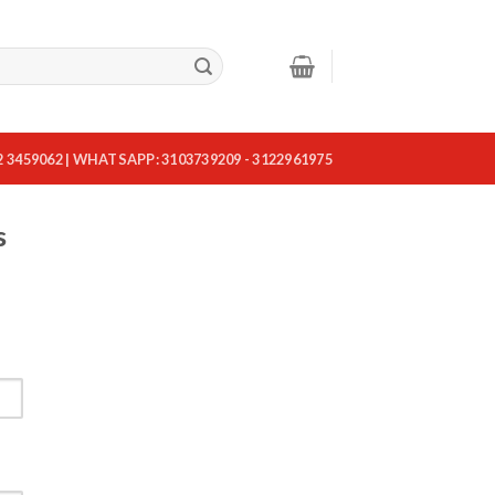
2 3459062 | WHATSAPP: 3103739209 - 3122961975
s