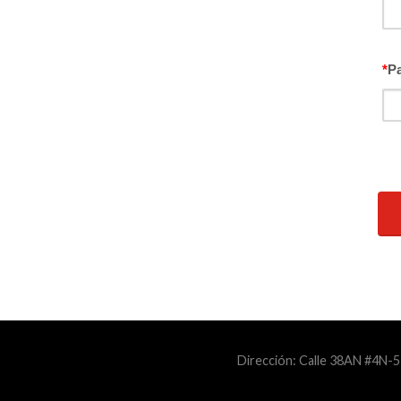
*
P
Dirección: Calle 38AN #4N-5