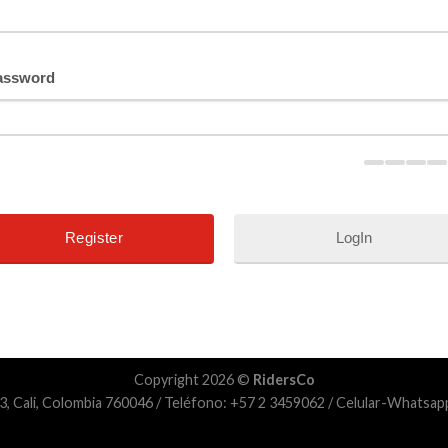
assword
LogIn
Copyright 2026 ©
RidersCo
3, Cali, Colombia 760046 / Teléfono: +57 2 3459062 / Celular-Whats