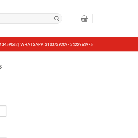
2 3459062 | WHATSAPP: 3103739209 - 3122961975
s