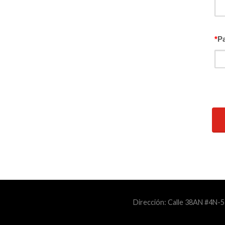
*
P
Dirección: Calle 38AN #4N-5