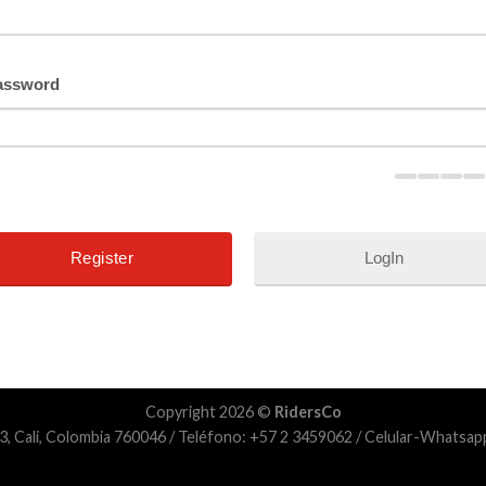
assword
LogIn
Copyright 2026 ©
RidersCo
3, Cali, Colombia 760046 / Teléfono: +57 2 3459062 / Celular-Whats