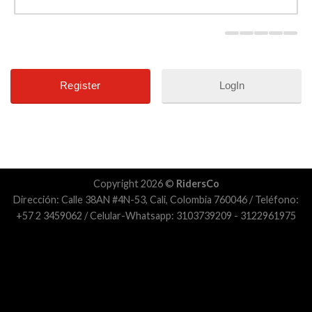
LogIn
Copyright 2026 ©
RidersCo
Dirección: Calle 38AN #4N-53, Cali, Colombia 760046 / Teléfono:
+57 2 3459062 / Celular-Whatsapp: 3103739209 - 3122961975