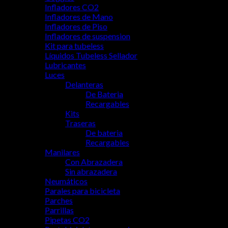
Infladores CO2
Infladores de Mano
Infladores de Piso
Infladores de suspension
Kit para tubeless
Líquidos Tubeless Sellador
Lubricantes
Luces
Delanteras
De Bateria
Recargables
Kits
Traseras
De bateria
Recargables
Manilares
Con Abrazadera
Sin abrazadera
Neumáticos
Parales para bicicleta
Parches
Parrillas
Pipetas CO2