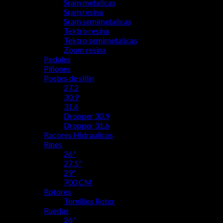
Sram metalicas
Sram resina
Sram semimetalicas
Tektro resina
Tektro semimetalicas
Zoom resina
Pedales
Piñones
Postes de sillin
27.2
30.9
31.6
Dropper 30.9
Dropper 31.6
Racores Hidráulicos
Rines
26"
27.5"
29"
700 CM
Rotores
Tornillos Rotor
Ruedas
26"