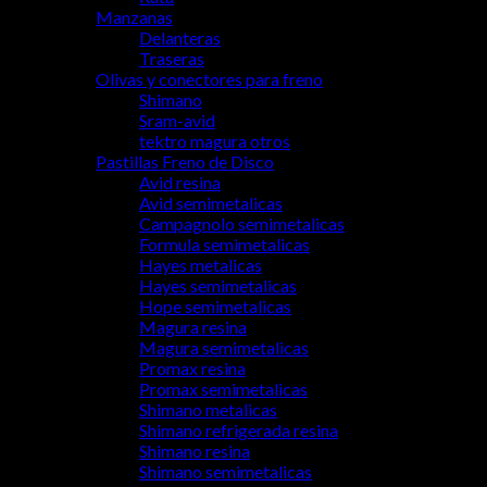
Manzanas
Delanteras
Traseras
Olivas y conectores para freno
Shimano
Sram-avid
tektro magura otros
Pastillas Freno de Disco
Avid resina
Avid semimetalicas
Campagnolo semimetalicas
Formula semimetalicas
Hayes metalicas
Hayes semimetalicas
Hope semimetalicas
Magura resina
Magura semimetalicas
Promax resina
Promax semimetalicas
Shimano metalicas
Shimano refrigerada resina
Shimano resina
Shimano semimetalicas