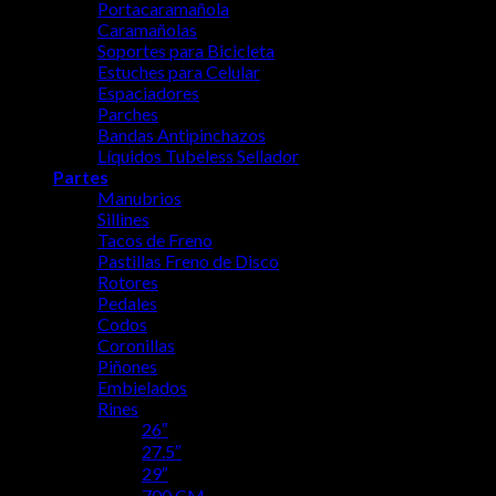
Portacaramañola
Caramañolas
Soportes para Bicicleta
Estuches para Celular
Espaciadores
Parches
Bandas Antipinchazos
Líquidos Tubeless Sellador
Partes
Manubrios
Sillines
Tacos de Freno
Pastillas Freno de Disco
Rotores
Pedales
Codos
Coronillas
Piñones
Embielados
Rines
26″
27.5″
29″
700 CM