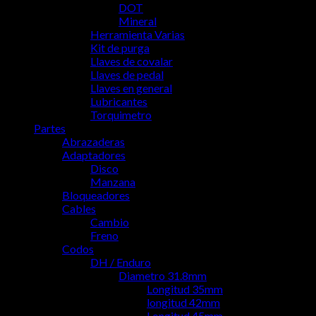
DOT
Mineral
Herramienta Varias
Kit de purga
Llaves de covalar
Llaves de pedal
Llaves en general
Lubricantes
Torquimetro
Partes
Abrazaderas
Adaptadores
Disco
Manzana
Bloqueadores
Cables
Cambio
Freno
Codos
DH / Enduro
Diametro 31.8mm
Longitud 35mm
longitud 42mm
Longitud 45mm