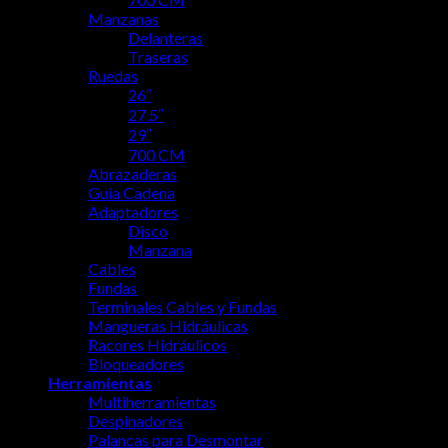
Manzanas
Delanteras
Traseras
Ruedas
26″
27.5″
29″
700 CM
Abrazaderas
Guía Cadena
Adaptadores
Disco
Manzana
Cables
Fundas
Terminales Cables y Fundas
Mangueras Hidráulicas
Racores Hidráulicos
Bloqueadores
Herramientas
Multiherramientas
Despinadores
Palancas para Desmontar