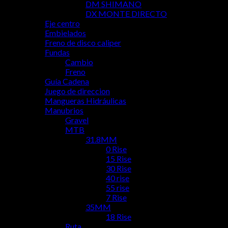
DM SHIMANO
DX MONTE DIRECTO
Eje centro
Embielados
Freno de disco caliper
Fundas
Cambio
Freno
Guía Cadena
Juego de direccion
Mangueras Hidráulicas
Manubrios
Gravel
MTB
31.8MM
0 Rise
15 Rise
30 Rise
40 rise
55 rise
7 Rise
35MM
18 Rise
Ruta