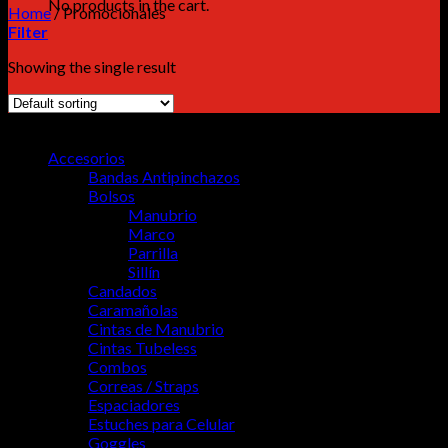
No products in the cart.
Home
/
Promocionales
Filter
Showing the single result
MENU
Accesorios
Bandas Antipinchazos
Bolsos
Manubrio
Marco
Parrilla
Sillín
Candados
Caramañolas
Cintas de Manubrio
Cintas Tubeless
Combos
Correas / Straps
Espaciadores
Estuches para Celular
Goggles