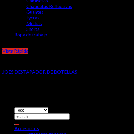
Camisetas
Chaquetas Reflectivas
Guantes
Lycras
Medias
Shorts
Ropa de trabajo
Vista Rápida
Promocionales
JOES DESTAPADOR DE BOTELLAS
Copyright 2026 ©
RidersCo
Dirección: Calle 38AN #4N-53, Cali, Colombia 760046 /
Teléfono: +57 2 3459062 / Celular-Whatsapp: 3103739209 -
3122961975
Accesorios
Infladores de Mano