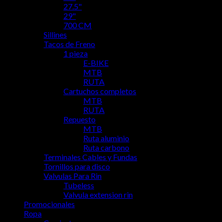
27.5"
29"
700 CM
Sillines
Tacos de Freno
1 pieza
E-BIKE
MTB
RUTA
Cartuchos completos
MTB
RUTA
Repuesto
MTB
Ruta aluminio
Ruta carbono
Terminales Cables y Fundas
Tornillos para disco
Valvulas Para Rin
Tubeless
Valvula extension rin
Promocionales
Ropa