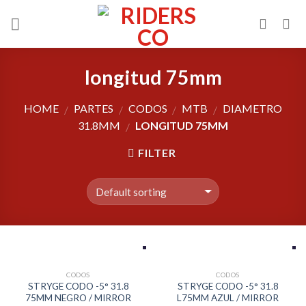
Skip
to
content
longitud 75mm
HOME
PARTES
CODOS
MTB
DIAMETRO
/
/
/
/
31.8MM
LONGITUD 75MM
/
FILTER
CODOS
CODOS
STRYGE CODO -5° 31.8
STRYGE CODO -5° 31.8
75MM NEGRO / MIRROR
L75MM AZUL / MIRROR