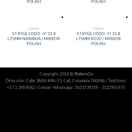
POLISH
POLISH
CODOS
CODOS
STRYGE CODO -5° 31.8
STRYGE CODO -5° 31.8
L75MM NARANJA / MIRROR
L75MM ROJO / MIRROR
POLISH
POLISH
Copyright 2026 ©
RidersCo
Dirección: Calle 38AN #4N-53, Cali, Colombia 760046 / Teléfono:
+57 2 3459062 / Celular-Whatsapp: 3103739209 - 3122961975