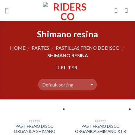
Skip
to
content
Shimano resina
HOME
PARTES
PASTILLAS FRENO DE DISCO
/
/
/
SHIMANO RESINA
FILTER
PARTES
PARTES
PAST FRENO DISCO
PAST FRENO DISCO
ORGANICA SHIMANO
ORGANICA SHIMANO XTR