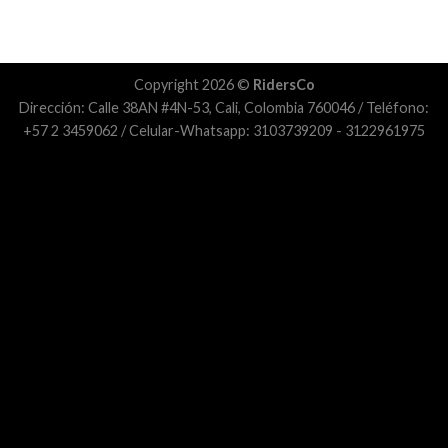
Copyright 2026 ©
RidersCo
Dirección: Calle 38AN #4N-53, Cali, Colombia 760046 / Teléfono:
+57 2 3459062 / Celular-Whatsapp: 3103739209 - 3122961975