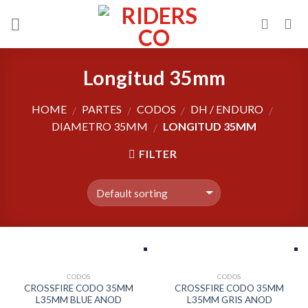
Skip
to
content
Longitud 35mm
HOME
PARTES
CODOS
DH / ENDURO
/
/
/
/
DIAMETRO 35MM
LONGITUD 35MM
/
FILTER
CODOS
CODOS
CROSSFIRE CODO 35MM
CROSSFIRE CODO 35MM
L35MM BLUE ANOD
L35MM GRIS ANOD