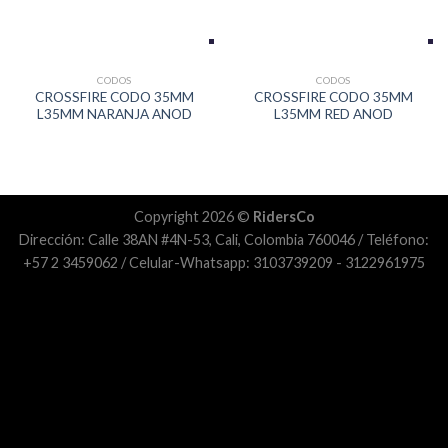
CODOS
CODOS
CROSSFIRE CODO 35MM
CROSSFIRE CODO 35MM
L35MM NARANJA ANOD
L35MM RED ANOD
Copyright 2026 ©
RidersCo
Dirección: Calle 38AN #4N-53, Cali, Colombia 760046 / Teléfono:
+57 2 3459062 / Celular-Whatsapp: 3103739209 - 3122961975