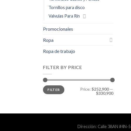
Tornillos para disco
Valvulas Para Rin
Promocionales
Ropa
Ropa de trabajo
FILTER BY PRICE
Min
Max
Price:
$252,900
—
FILTER
price
price
$330,900
Dirección: Calle 38AN #4N-5