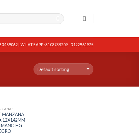
2 3459062 | WHATSAPP: 3103739209 - 3122961975
NZANAS
T MANZANA
A 12X142MM
HIMANO HG
EGRO