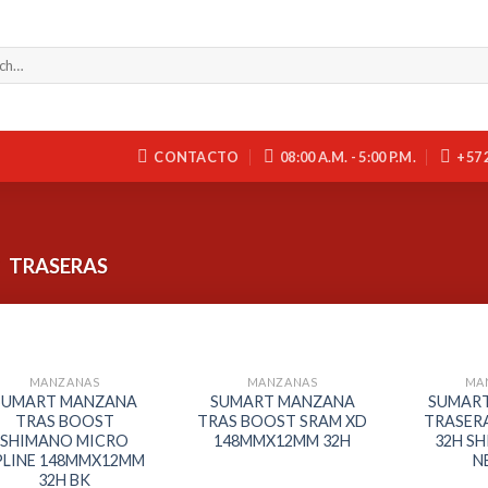
CONTACTO
08:00 A.M. - 5:00 P.M.
+57 
TRASERAS
MANZANAS
MANZANAS
MA
SUMART MANZANA
SUMART MANZANA
SUMAR
TRAS BOOST
TRAS BOOST SRAM XD
TRASER
SHIMANO MICRO
148MMX12MM 32H
32H S
PLINE 148MMX12MM
N
32H BK