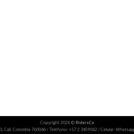
Copyright 2026 ©
RidersCo
3, Cali, Colombia 760046 / Teléfono: +57 2 3459062 / Celular-Whats