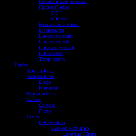
Extractor de eje centro
Fluidos Frenos
DOT
Mineral
Herramienta Varias
Kit de purga
Llaves de covalar
Llaves de pedal
Llaves en general
Lubricantes
Torquimetro
Partes
Abrazaderas
Adaptadores
Disco
Manzana
Bloqueadores
Cables
Cambio
Freno
Codos
DH / Enduro
Diametro 31.8mm
Longitud 35mm