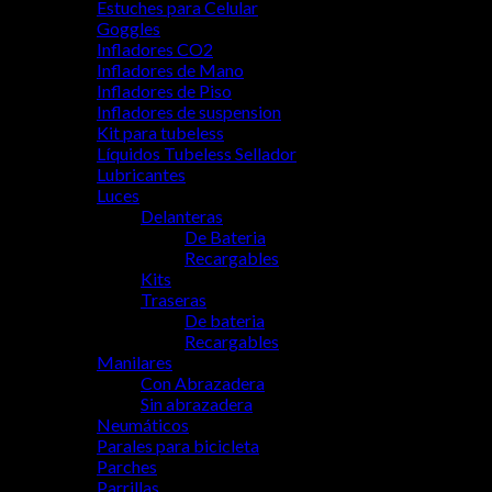
Estuches para Celular
Goggles
Infladores CO2
Infladores de Mano
Infladores de Piso
Infladores de suspension
Kit para tubeless
Líquidos Tubeless Sellador
Lubricantes
Luces
Delanteras
De Bateria
Recargables
Kits
Traseras
De bateria
Recargables
Manilares
Con Abrazadera
Sin abrazadera
Neumáticos
Parales para bicicleta
Parches
Parrillas