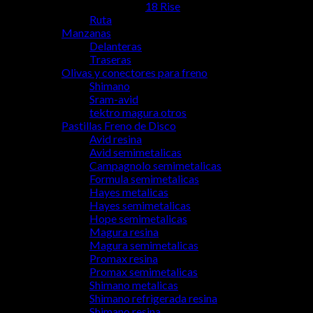
18 Rise
Ruta
Manzanas
Delanteras
Traseras
Olivas y conectores para freno
Shimano
Sram-avid
tektro magura otros
Pastillas Freno de Disco
Avid resina
Avid semimetalicas
Campagnolo semimetalicas
Formula semimetalicas
Hayes metalicas
Hayes semimetalicas
Hope semimetalicas
Magura resina
Magura semimetalicas
Promax resina
Promax semimetalicas
Shimano metalicas
Shimano refrigerada resina
Shimano resina