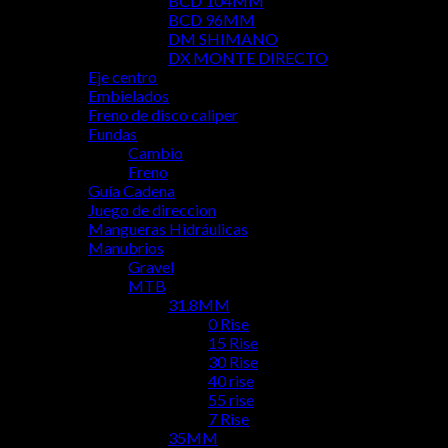
BCD 104MM
BCD 96MM
DM SHIMANO
DX MONTE DIRECTO
Eje centro
Embielados
Freno de disco caliper
Fundas
Cambio
Freno
Guía Cadena
Juego de direccion
Mangueras Hidráulicas
Manubrios
Gravel
MTB
31.8MM
0 Rise
15 Rise
30 Rise
40 rise
55 rise
7 Rise
35MM