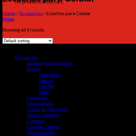
No products in the cart.
Home
/
Accesorios
/
Estuches para Celular
Filter
Showing all 5 results
MENU
Accesorios
Bandas Antipinchazos
Bolsos
Manubrio
Marco
Parrilla
Sillín
Candados
Caramañolas
Cintas de Manubrio
Cintas Tubeless
Combos
Correas / Straps
Espaciadores