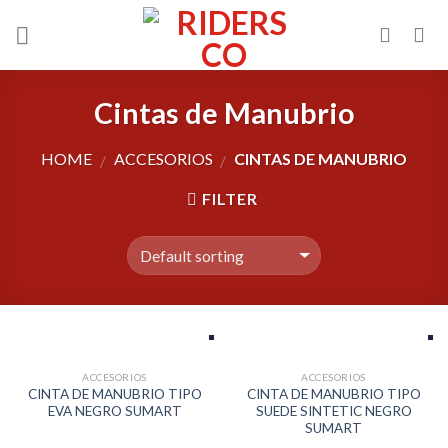
Skip
to
content
Cintas de Manubrio
HOME
ACCESORIOS
CINTAS DE MANUBRIO
/
/
FILTER
ACCESORIOS
ACCESORIOS
CINTA DE MANUBRIO TIPO
CINTA DE MANUBRIO TIPO
EVA NEGRO SUMART
SUEDE SINTETIC NEGRO
SUMART