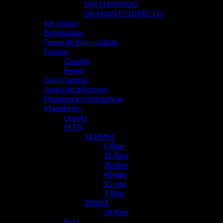
DM SHIMANO
DX MONTE DIRECTO
Eje centro
Embielados
Freno de disco caliper
Fundas
Cambio
Freno
Guía Cadena
Juego de direccion
Mangueras Hidráulicas
Manubrios
Gravel
MTB
31.8MM
0 Rise
15 Rise
30 Rise
40 rise
55 rise
7 Rise
35MM
18 Rise
Ruta