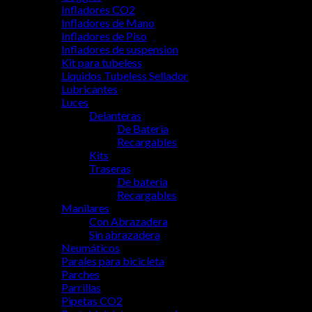
Infladores CO2
Infladores de Mano
Infladores de Piso
Infladores de suspension
Kit para tubeless
Líquidos Tubeless Sellador
Lubricantes
Luces
Delanteras
De Bateria
Recargables
Kits
Traseras
De bateria
Recargables
Manilares
Con Abrazadera
Sin abrazadera
Neumáticos
Parales para bicicleta
Parches
Parrillas
Pipetas CO2