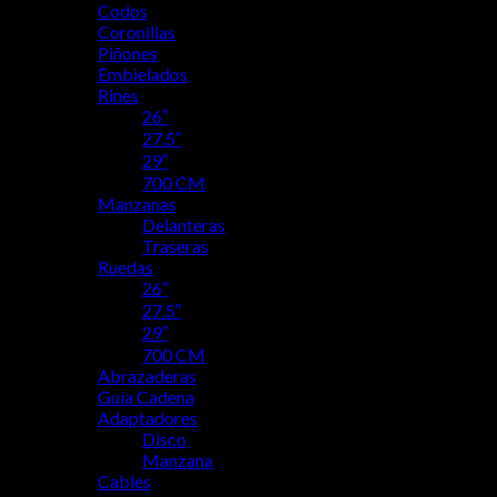
Codos
Coronillas
Piñones
Embielados
Rines
26″
27.5″
29″
700 CM
Manzanas
Delanteras
Traseras
Ruedas
26″
27.5″
29″
700 CM
Abrazaderas
Guía Cadena
Adaptadores
Disco
Manzana
Cables