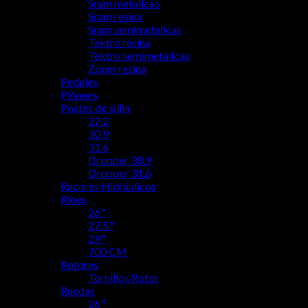
Sram metalicas
Sram resina
Sram semimetalicas
Tektro resina
Tektro semimetalicas
Zoom resina
Pedales
Piñones
Postes de sillin
27.2
30.9
31.6
Dropper 30.9
Dropper 31.6
Racores Hidráulicos
Rines
26"
27.5"
29"
700 CM
Rotores
Tornillos Rotor
Ruedas
26"