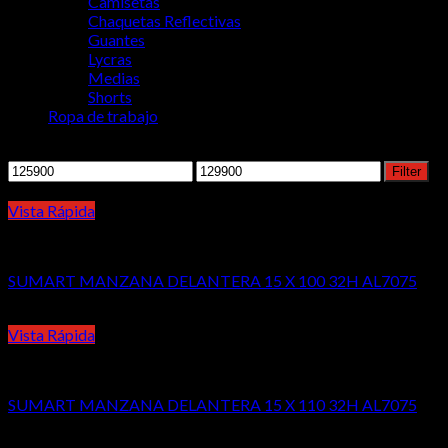
Camisetas
Chaquetas Reflectivas
Guantes
Lycras
Medias
Shorts
Ropa de trabajo
Filter by price
Min
Max
Filter
price
price
Vista Rápida
Delanteras
SUMART MANZANA DELANTERA 15 X 100 32H AL7075
Vista Rápida
Delanteras
SUMART MANZANA DELANTERA 15 X 110 32H AL7075
Copyright 2026 ©
RidersCo