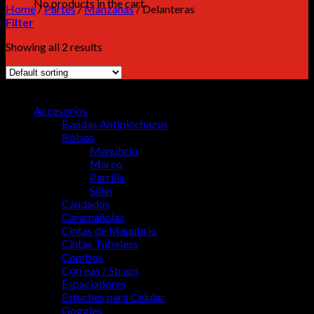
No products in the cart.
Home
/
Partes
/
Manzanas
/
Delanteras
Filter
Showing all 2 results
MENU
Accesorios
Bandas Antipinchazos
Bolsos
Manubrio
Marco
Parrilla
Sillín
Candados
Caramañolas
Cintas de Manubrio
Cintas Tubeless
Combos
Correas / Straps
Espaciadores
Estuches para Celular
Goggles