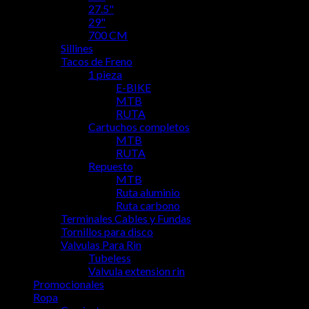
27.5"
29"
700 CM
Sillines
Tacos de Freno
1 pieza
E-BIKE
MTB
RUTA
Cartuchos completos
MTB
RUTA
Repuesto
MTB
Ruta aluminio
Ruta carbono
Terminales Cables y Fundas
Tornillos para disco
Valvulas Para Rin
Tubeless
Valvula extension rin
Promocionales
Ropa