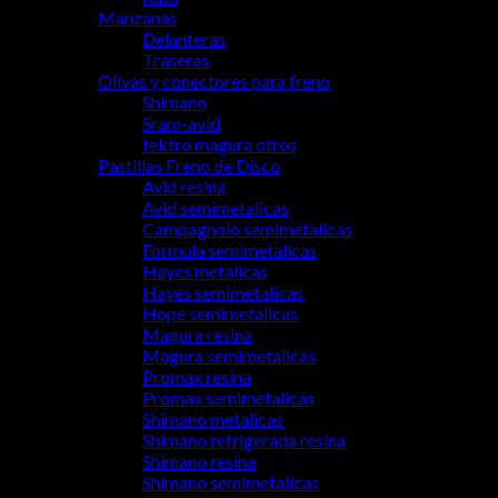
Manzanas
Delanteras
Traseras
Olivas y conectores para freno
Shimano
Sram-avid
tektro magura otros
Pastillas Freno de Disco
Avid resina
Avid semimetalicas
Campagnolo semimetalicas
Formula semimetalicas
Hayes metalicas
Hayes semimetalicas
Hope semimetalicas
Magura resina
Magura semimetalicas
Promax resina
Promax semimetalicas
Shimano metalicas
Shimano refrigerada resina
Shimano resina
Shimano semimetalicas