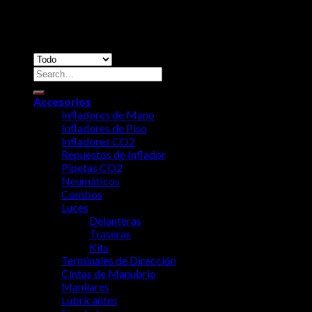
Dirección: Calle 38AN #4N-53, Cali, Colombia 760046 /
Teléfono: +57 2 3459062 / Celular-Whatsapp: 3103739209 -
3122961975
Accesorios
Infladores de Mano
Infladores de Piso
Infladores CO2
Repuestos de Inflador
Pipetas CO2
Neumáticos
Combos
Luces
Delanteras
Traseras
Kits
Terminales de Dirección
Cintas de Manubrio
Manilares
Lubricantes