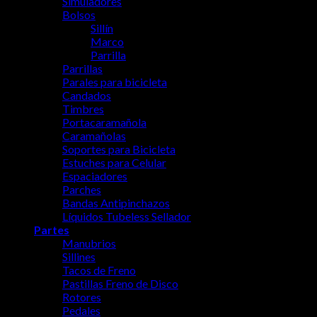
Simuladores
Bolsos
Sillín
Marco
Parrilla
Parrillas
Parales para bicicleta
Candados
Timbres
Portacaramañola
Caramañolas
Soportes para Bicicleta
Estuches para Celular
Espaciadores
Parches
Bandas Antipinchazos
Líquidos Tubeless Sellador
Partes
Manubrios
Sillines
Tacos de Freno
Pastillas Freno de Disco
Rotores
Pedales