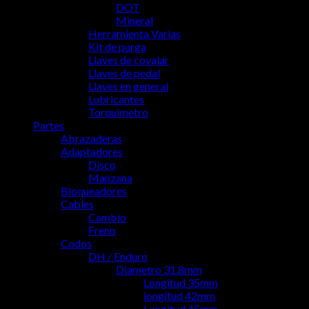
DOT
Mineral
Herramienta Varias
Kit de purga
Llaves de covalar
Llaves de pedal
Llaves en general
Lubricantes
Torquimetro
Partes
Abrazaderas
Adaptadores
Disco
Manzana
Bloqueadores
Cables
Cambio
Freno
Codos
DH / Enduro
Diametro 31.8mm
Longitud 35mm
longitud 42mm
Longitud 45mm