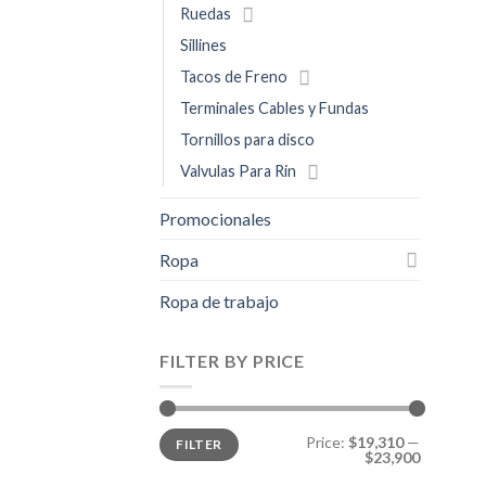
Ruedas
Sillines
Tacos de Freno
Terminales Cables y Fundas
Tornillos para disco
Valvulas Para Rin
Promocionales
Ropa
Ropa de trabajo
FILTER BY PRICE
Min
Max
Price:
$19,310
—
FILTER
price
price
$23,900