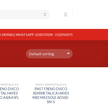
2 3459062 | WHATSAPP: 3103739209 - 3122961975
EMIMETALICAS
HAYES SEMIMETALICAS
RENO DISCO
PAST FRENO DISCO
TAL HAYES
SEMIMETALICA HAYES
 A4/A4 SFL
MX2 MX3 SOLE AD502-
SM-S