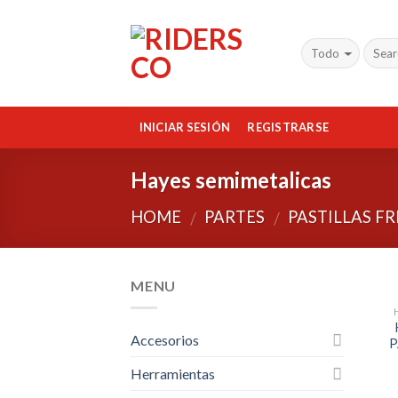
Skip
to
content
INICIAR SESIÓN
REGISTRARSE
Hayes semimetalicas
HOME
PARTES
PASTILLAS F
/
/
MENU
Accesorios
P
Herramientas