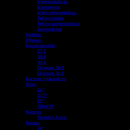
Sram metalicas
Sram resina
Sram semimetalicas
Tektro resina
Tektro semimetalicas
Zoom resina
Pedales
Piñones
Postes de sillin
27.2
30.9
31.6
Dropper 30.9
Dropper 31.6
Racores Hidráulicos
Rines
26"
27.5"
29"
700 CM
Rotores
Tornillos Rotor
Ruedas
26"