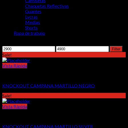
Camisetas
Chaquetas Reflectivas
Guantes
Lycras
Medias
Shorts
Ropa de trabajo
Filter by price
Min
Max
Filter
price
price
Sale!
Vista Rápida
Accesorios
KNOCKOUT CAMPANA MARTILLO NEGRO
Sale!
Vista Rápida
Accesorios
KNOCKOUT CAMPANA MARTILLO SILVER