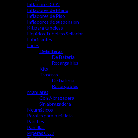
Infladores CO2
Infladores de Mano
Infladores de Piso
Infladores de suspension
Kit para tubeless
Líquidos Tubeless Sellador
Lubricantes
Luces
Delanteras
De Bateria
Recargables
Kits
Traseras
De bateria
Recargables
Manilares
Con Abrazadera
Sin abrazadera
Neumáticos
Parales para bicicleta
Parches
Parrillas
Pipetas CO2