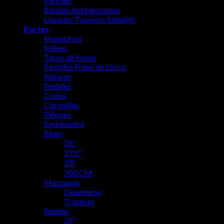
Parches
Bandas Antipinchazos
Líquidos Tubeless Sellador
Partes
Manubrios
Sillines
Tacos de Freno
Pastillas Freno de Disco
Rotores
Pedales
Codos
Coronillas
Piñones
Embielados
Rines
26″
27.5″
29″
700 CM
Manzanas
Delanteras
Traseras
Ruedas
26″