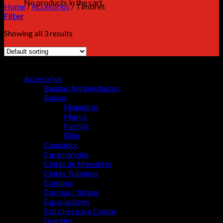
No products in the cart.
Home
/
Accesorios
/
Timbres
Filter
Showing all 3 results
MENU
Accesorios
Bandas Antipinchazos
Bolsos
Manubrio
Marco
Parrilla
Sillín
Candados
Caramañolas
Cintas de Manubrio
Cintas Tubeless
Combos
Correas / Straps
Espaciadores
Estuches para Celular
Goggles