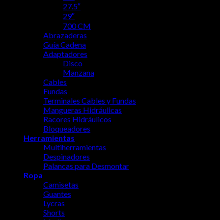
27.5″
29″
700 CM
Abrazaderas
Guía Cadena
Adaptadores
Disco
Manzana
Cables
Fundas
Terminales Cables y Fundas
Mangueras Hidráulicas
Racores Hidráulicos
Bloqueadores
Herramientas
Multiherramientas
Despinadores
Palancas para Desmontar
Ropa
Camisetas
Guantes
Lycras
Shorts