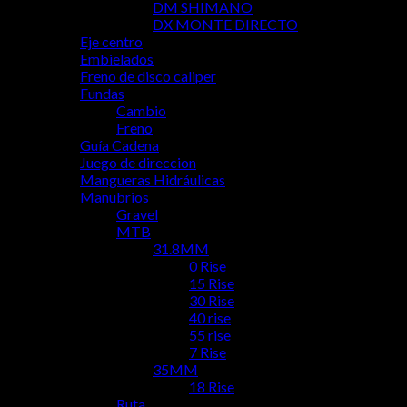
DM SHIMANO
DX MONTE DIRECTO
Eje centro
Embielados
Freno de disco caliper
Fundas
Cambio
Freno
Guía Cadena
Juego de direccion
Mangueras Hidráulicas
Manubrios
Gravel
MTB
31.8MM
0 Rise
15 Rise
30 Rise
40 rise
55 rise
7 Rise
35MM
18 Rise
Ruta