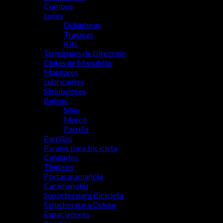
Combos
Luces
Delanteras
Traseras
Kits
Terminales de Dirección
Cintas de Manubrio
Manilares
Lubricantes
Simuladores
Bolsos
Sillín
Marco
Parrilla
Parrillas
Parales para bicicleta
Candados
Timbres
Portacaramañola
Caramañolas
Soportes para Bicicleta
Estuches para Celular
Espaciadores