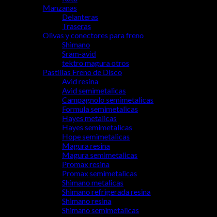
Manzanas
Delanteras
Traseras
Olivas y conectores para freno
Shimano
Sram-avid
tektro magura otros
Pastillas Freno de Disco
Avid resina
Avid semimetalicas
Campagnolo semimetalicas
Formula semimetalicas
Hayes metalicas
Hayes semimetalicas
Hope semimetalicas
Magura resina
Magura semimetalicas
Promax resina
Promax semimetalicas
Shimano metalicas
Shimano refrigerada resina
Shimano resina
Shimano semimetalicas