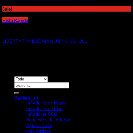
Sale!
Vista Rápida
Accesorios
LIBERTY TIMBRE MANUBRIO S SKULL
Copyright 2026 ©
RidersCo
Dirección: Calle 38AN #4N-53, Cali, Colombia 760046 /
Teléfono: +57 2 3459062 / Celular-Whatsapp: 3103739209 -
3122961975
Accesorios
Infladores de Mano
Infladores de Piso
Infladores CO2
Repuestos de Inflador
Pipetas CO2
Neumáticos