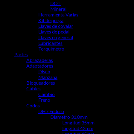
DOT
Mineral
Herramienta Varias
Kit de purga
Llaves de covalar
Llaves de pedal
Llaves en general
Lubricantes
Torquimetro
Partes
Abrazaderas
Adaptadores
Disco
Manzana
Bloqueadores
Cables
Cambio
Freno
Codos
DH / Enduro
Diametro 31.8mm
Longitud 35mm
longitud 42mm
Longitud 45mm