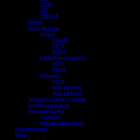
27.5"
29"
700 CM
Sillines
Tacos de Freno
1 pieza
E-BIKE
MTB
RUTA
Cartuchos completos
MTB
RUTA
Repuesto
MTB
Ruta aluminio
Ruta carbono
Terminales Cables y Fundas
Tornillos para disco
Valvulas Para Rin
Tubeless
Valvula extension rin
Promocionales
Ropa