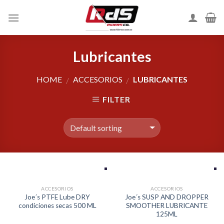
Skip
to
content
Lubricantes
HOME
ACCESORIOS
LUBRICANTES
/
/
FILTER
ACCESORIOS
ACCESORIOS
Joe´s PTFE Lube DRY
Joe´s SUSP AND DROPPER
condiciones secas 500 ML
SMOOTHER LUBRICANTE
125ML