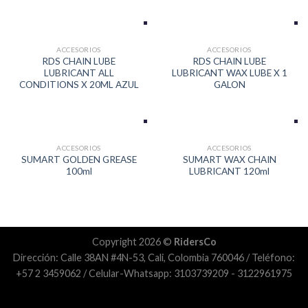
ACCESORIOS
ACCESORIOS
RDS CHAIN LUBE
RDS CHAIN LUBE
LUBRICANT ALL
LUBRICANT WAX LUBE X 1
CONDITIONS X 20ML AZUL
GALON
ACCESORIOS
ACCESORIOS
SUMART GOLDEN GREASE
SUMART WAX CHAIN
100ml
LUBRICANT 120ml
Copyright 2026 ©
RidersCo
Dirección: Calle 38AN #4N-53, Cali, Colombia 760046 / Teléfono:
+57 2 3459062 / Celular-Whatsapp: 3103739209 - 3122961975