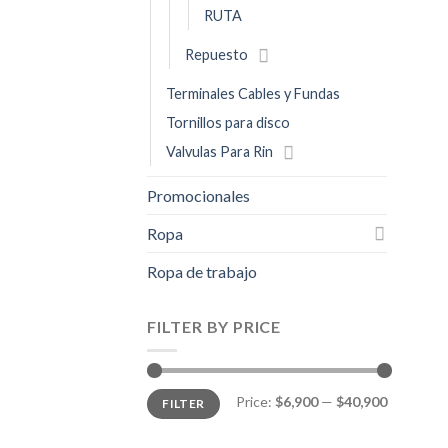
RUTA
Repuesto
Terminales Cables y Fundas
Tornillos para disco
Valvulas Para Rin
Promocionales
Ropa
Ropa de trabajo
FILTER BY PRICE
Min
Max
Price:
$6,900
—
$40,900
FILTER
price
price