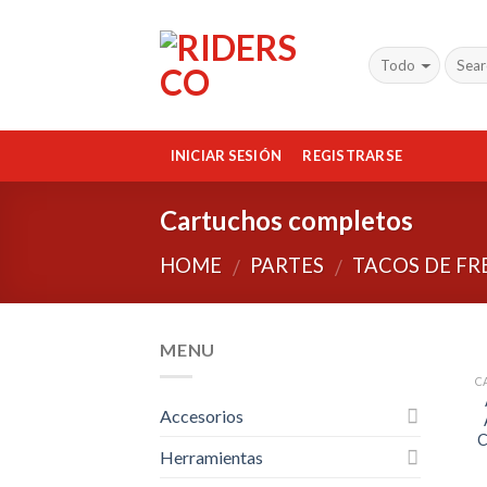
Skip
to
content
INICIAR SESIÓN
REGISTRARSE
Cartuchos completos
HOME
PARTES
TACOS DE F
/
/
MENU
C
Accesorios
Herramientas