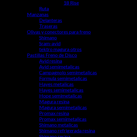
18 Rise
Ruta
Manzanas
Delanteras
Traseras
Olivas y conectores para freno
Shimano
Sram-avid
tektro magura otros
Pastillas Freno de Disco
Avid resina
Avid semimetalicas
Campagnolo semimetalicas
Formula semimetalicas
Hayes metalicas
Hayes semimetalicas
Hope semimetalicas
Magura resina
Magura semimetalicas
Promax resina
Promax semimetalicas
Shimano metalicas
Shimano refrigerada resina
Shimano resina