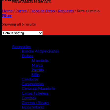
No products in the cart.
Home
/
Partes
/
Tacos de Freno
/
Repuesto
/
Ruta aluminio
Filter
Showing all 6 results
MENU
Accesorios
Bandas Antipinchazos
Bolsos
Manubrio
Marco
Parrilla
Sillín
Candados
Caramañolas
Cintas de Manubrio
Cintas Tubeless
Combos
Correas / Straps
Espaciadores