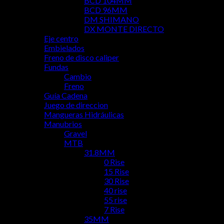
BCD 104MM
BCD 96MM
DM SHIMANO
DX MONTE DIRECTO
Eje centro
Embielados
Freno de disco caliper
Fundas
Cambio
Freno
Guía Cadena
Juego de direccion
Mangueras Hidráulicas
Manubrios
Gravel
MTB
31.8MM
0 Rise
15 Rise
30 Rise
40 rise
55 rise
7 Rise
35MM