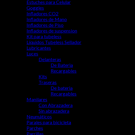
Estuches para Celular
Goggles
Infladores CO2
Infladores de Mano
Infladores de Piso
Infladores de suspension
Kit para tubeless
Líquidos Tubeless Sellador
Lubricantes
Luces
Delanteras
De Bateria
Recargables
Kits
Traseras
De bateria
Recargables
Manilares
Con Abrazadera
Sin abrazadera
Neumáticos
Parales para bicicleta
Parches
Parrillas