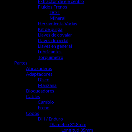
Extractor de eje centro
Fluidos Frenos
DOT
Mineral
Herramienta Varias
Kit de purga
Llaves de covalar
Llaves de pedal
Llaves en general
Lubricantes
Torquimetro
Partes
Abrazaderas
Adaptadores
Disco
Manzana
Bloqueadores
Cables
Cambio
Freno
Codos
DH / Enduro
Diametro 31.8mm
Longitud 35mm