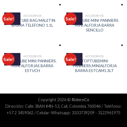
ACCESORIOS
ACCESORIOS
Sale!
Sale!
TOP TUBE BAG MALETIN
TOP TUBE MINI PANNIERS
BARRA TELEFONO 1.1L
MINI ALFORJA BARRA
SENCILLO
ACCESORIOS
ACCESORIOS
Sale!
Sale!
TOP TUBE MINI PANNIERS.
TOPTUBEMINI
MINI ALFORJAS BARRA
PANNIERS.MINIALFORJA
ESTUCH
BARRA ESTCAM1.3LT
Copyright 2026 ©
RidersCo
Dirección: Calle 38AN #4N-53, Cali, Colombia 760046 / Teléfono:
+57 2 3459062 / Celular-Whatsapp: 3103739209 - 3122961975