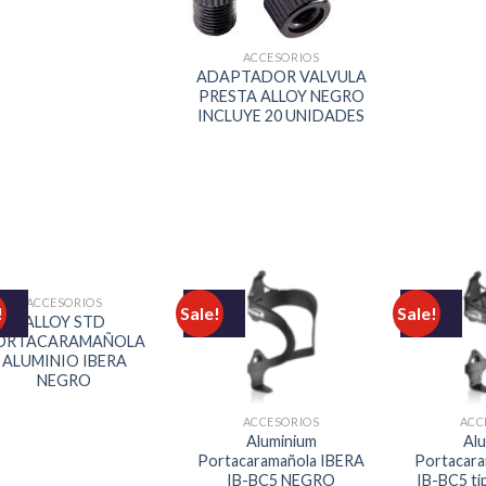
ACCESORIOS
ADAPTADOR VALVULA
PRESTA ALLOY NEGRO
INCLUYE 20 UNIDADES
ACCESORIOS
!
Sale!
Sale!
ALLOY STD
ORTACARAMAÑOLA
ALUMINIO IBERA
NEGRO
ACCESORIOS
ACC
Aluminium
Al
Portacaramañola IBERA
Portacara
IB-BC5 NEGRO
IB-BC5 t