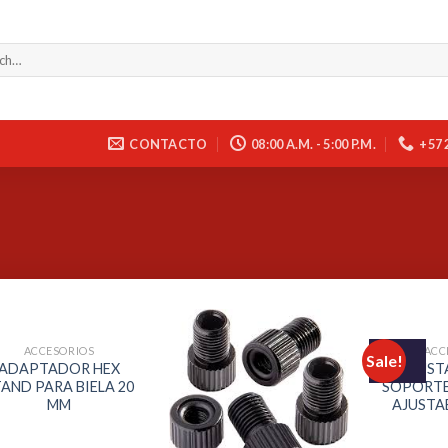
CONTACTO
08:00 A.M. - 5:00 P.M.
+57 
ACCESORIOS
ACC
Sale!
ADAPTADOR HEX
ADJUST
AND PARA BIELA 20
SOPORTE 
MM
AJUSTAB