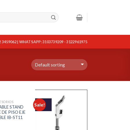
2 3459062 | WHATSAPP: 3103739209 - 3122961975
ESORIOS
Sale!
ABLE STAND
DE PISO EJE
LE IB-ST11