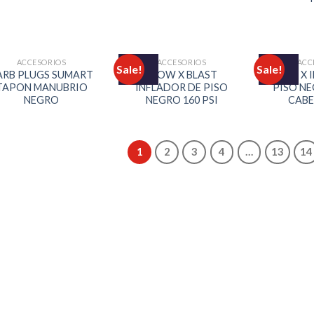
ACCESORIOS
ACCESORIOS
ACC
Sale!
Sale!
ARB PLUGS SUMART
BLOW X BLAST
BLOW X 
TAPON MANUBRIO
INFLADOR DE PISO
PISO N
NEGRO
NEGRO 160 PSI
CABE
1
2
3
4
…
13
14