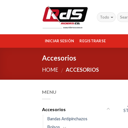
Skip
to
content
INICIAR SESIÓN
REGISTRARSE
Accesorios
HOME
ACCESORIOS
/
MENU
Accesorios
ST
Bandas Antipinchazos
Bolsos