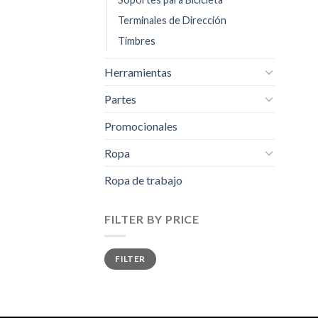
Terminales de Dirección
Timbres
Herramientas
Partes
Promocionales
Ropa
Ropa de trabajo
FILTER BY PRICE
Min
Max
FILTER
price
price