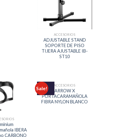
ACCESORIOS
ADJUSTABLE STAND
SOPORTE DE PISO
TIJERA AJUSTABLE IB-
ST10
ACCESORIOS
Sale!
ARROW X
PORTACARAMAÑOLA
FIBRA NYLON BLANCO
ESORIOS
uminium
mañola IBERA
ipo CARBONO