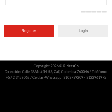
LogIn
Copyright 2026 ©
RidersCo
Dirección: Calle 38AN #4N-53, Cali, Colombia 760046 / Teléfono:
+57 2 3459062 / Celular-Whatsapp: 3103739209 - 3122961975