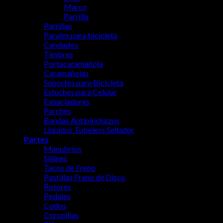
Marco
Parrilla
Parrillas
Parales para bicicleta
Candados
Timbres
Portacaramañola
Caramañolas
Soportes para Bicicleta
Estuches para Celular
Espaciadores
Parches
Bandas Antipinchazos
Líquidos Tubeless Sellador
Partes
Manubrios
Sillines
Tacos de Freno
Pastillas Freno de Disco
Rotores
Pedales
Codos
Coronillas