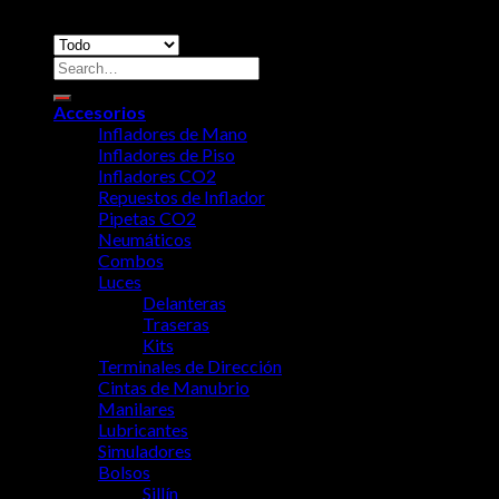
3122961975
No products in the cart.
Accesorios
Infladores de Mano
Infladores de Piso
Infladores CO2
Repuestos de Inflador
Pipetas CO2
Neumáticos
Combos
Luces
Delanteras
Traseras
Kits
Terminales de Dirección
Cintas de Manubrio
Manilares
Lubricantes
Simuladores
Bolsos
Sillín