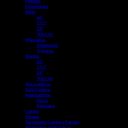
Piñones
Embielados
Rines
26″
27.5″
29″
700 CM
Manzanas
Delanteras
Traseras
Ruedas
26″
27.5″
29″
700 CM
Abrazaderas
Guía Cadena
Adaptadores
Disco
Manzana
Cables
Fundas
Terminales Cables y Fundas
Mangueras Hidráulicas