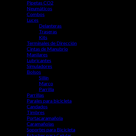
Pipetas CO2
Neumáticos
Combos
Luces
Delanteras
Traseras
Kits
Terminales de Dirección
Cintas de Manubrio
Manilares
Lubricantes
Simuladores
Bolsos
Sillín
Marco
Parrilla
Parrillas
Parales para bicicleta
Candados
Timbres
Portacaramañola
Caramañolas
Soportes para Bicicleta
Estuches para Celular