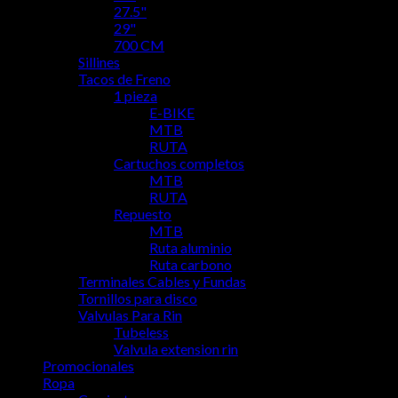
27.5"
29"
700 CM
Sillines
Tacos de Freno
1 pieza
E-BIKE
MTB
RUTA
Cartuchos completos
MTB
RUTA
Repuesto
MTB
Ruta aluminio
Ruta carbono
Terminales Cables y Fundas
Tornillos para disco
Valvulas Para Rin
Tubeless
Valvula extension rin
Promocionales
Ropa