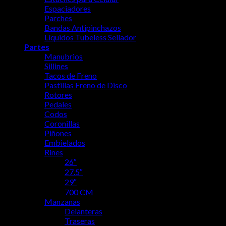
Espaciadores
Parches
Bandas Antipinchazos
Líquidos Tubeless Sellador
Partes
Manubrios
Sillines
Tacos de Freno
Pastillas Freno de Disco
Rotores
Pedales
Codos
Coronillas
Piñones
Embielados
Rines
26″
27.5″
29″
700 CM
Manzanas
Delanteras
Traseras