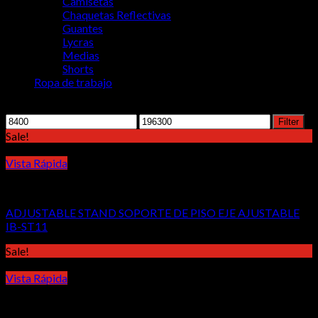
Camisetas
Chaquetas Reflectivas
Guantes
Lycras
Medias
Shorts
Ropa de trabajo
Filter by price
Min
Max
Filter
price
price
Sale!
Vista Rápida
Accesorios
ADJUSTABLE STAND SOPORTE DE PISO EJE AJUSTABLE
IB-ST11
Sale!
Vista Rápida
Accesorios