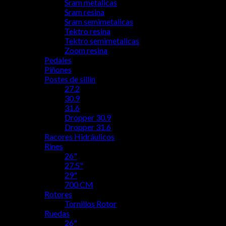
Sram metalicas
Sram resina
Sram semimetalicas
Tektro resina
Tektro semimetalicas
Zoom resina
Pedales
Piñones
Postes de sillin
27.2
30.9
31.6
Dropper 30.9
Dropper 31.6
Racores Hidráulicos
Rines
26"
27.5"
29"
700 CM
Rotores
Tornillos Rotor
Ruedas
26"