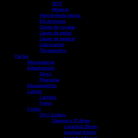
DOT
Mineral
Herramienta Varias
Kit de purga
Llaves de covalar
Llaves de pedal
Llaves en general
Lubricantes
Torquimetro
Partes
Abrazaderas
Adaptadores
Disco
Manzana
Bloqueadores
Cables
Cambio
Freno
Codos
DH / Enduro
Diametro 31.8mm
Longitud 35mm
longitud 42mm
Longitud 45mm