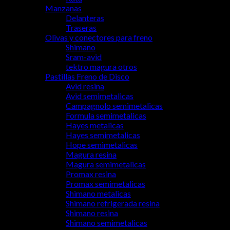
Manzanas
Delanteras
Traseras
Olivas y conectores para freno
Shimano
Sram-avid
tektro magura otros
Pastillas Freno de Disco
Avid resina
Avid semimetalicas
Campagnolo semimetalicas
Formula semimetalicas
Hayes metalicas
Hayes semimetalicas
Hope semimetalicas
Magura resina
Magura semimetalicas
Promax resina
Promax semimetalicas
Shimano metalicas
Shimano refrigerada resina
Shimano resina
Shimano semimetalicas