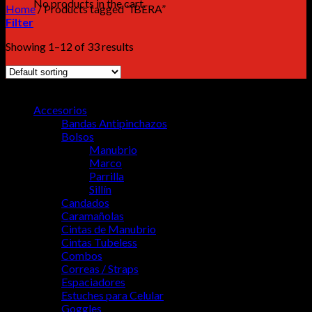
No products in the cart.
Home
/
Products tagged “IBERA”
Filter
Showing 1–12 of 33 results
MENU
Accesorios
Bandas Antipinchazos
Bolsos
Manubrio
Marco
Parrilla
Sillín
Candados
Caramañolas
Cintas de Manubrio
Cintas Tubeless
Combos
Correas / Straps
Espaciadores
Estuches para Celular
Goggles