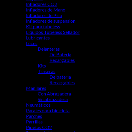
Infladores CO2
Infladores de Mano
Infladores de Piso
Infladores de suspension
Kit para tubeless
Líquidos Tubeless Sellador
Lubricantes
Luces
Delanteras
De Bateria
Recargables
Kits
Traseras
De bateria
Recargables
Manilares
Con Abrazadera
Sin abrazadera
Neumáticos
Parales para bicicleta
Parches
Parrillas
Pipetas CO2