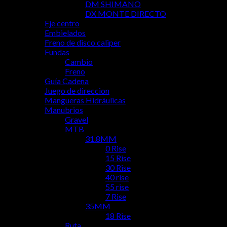
DM SHIMANO
DX MONTE DIRECTO
Eje centro
Embielados
Freno de disco caliper
Fundas
Cambio
Freno
Guía Cadena
Juego de direccion
Mangueras Hidráulicas
Manubrios
Gravel
MTB
31.8MM
0 Rise
15 Rise
30 Rise
40 rise
55 rise
7 Rise
35MM
18 Rise
Ruta