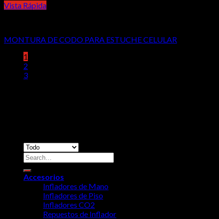
Vista Rápida
Accesorios
MONTURA DE CODO PARA ESTUCHE CELULAR
1
2
3
Copyright 2026 ©
RidersCo
Dirección: Calle 38AN #4N-53, Cali, Colombia 760046 /
Teléfono: +57 2 3459062 / Celular-Whatsapp: 3103739209 -
3122961975
Accesorios
Infladores de Mano
Infladores de Piso
Infladores CO2
Repuestos de Inflador